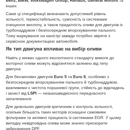
Benz, BMW, Volkswagen Group, Renault, General Motors
та
інших.
Саме ці специфікації визначають допустимий рівень
зольності, термостабільність, сумісність із системами
очищення вихлопу, а також придатність оливи для двигунів із
турбонаддувом і безпосереднім впорскуванням пального.
Тому маркування на каністрі завжди потрібно звіряти з
сервісною документацією автомобіля.
Як тип двигуна впливає на вибір оливи
Навіть у межах одного екологічного стандарту вимоги до
моторної оливи можуть відрізнятися залежно від типу
двигуна.
Для бензинових двигунів
Euro 5
та
Euro 6
, особливо з
безпосереднім впорскуванням пального й турбонаддувом,
важливими є чистота поршневої групи, стійкість до відкладень
і захист від
LSPI
— низькошвидкісного передчасного
запалювання.
Для дизельних двигунів критичним є контроль зольності,
оскільки більшість таких моторів оснащені сажовими
фільтрами та активно працюють із системами EGR. У цьому
випадку невідповідна олива може значно прискорити
забруднення DPF.