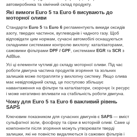
автовиробника та хімічний склад продукту.
Які вимоги Euro 5 та Euro 6 висувають до
моторної оливи
Стандарти
Euro 5
та
Euro 6
регламентують викиди оксидів
азоту, твердих частинок, вуглеводнів і чадного газу. Щоб
відповідати цим нормам, сучасні автомобілі оснащуються
складними системами контролю вихлопу: каталізаторами,
сажовими фільтрами
DPF / GPF
, системами
EGR
та
SCR
з
AdBlue.
Усі ці елементи чутливі до складу моторної оливи. Під час
роботи двигуна частина продуктів згоряння та зольних
залишків може потрапляти у вихлопну систему. Якщо олива
має невідповідний склад, це поступово збільшує
навантаження на фільтри та каталізатори, скорочує їх ресурс
і може негативно впливати на стабільність роботи двигуна.
Чому для Euro 5 та Euro 6 важливий рівень
SAPS
Ключовим показником для сучасних двигунів є
SAPS
— вміст
сульфатної золи, фосфору та сірки в моторній оливі. Саме ці
компоненти після згоряння можуть утворювати тверді
залишки, які не повністю видаляються із сажових фільтрів і