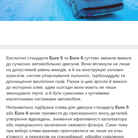
Екологічні стандарти
Euro 5
та
Euro 6
суттєво змінили вимоги
до сучасних автомобільних двигунів. Вони вплинули не лише
на допустимий рівень викидів, а й на конструкцію силових
агрегатів, систем упорскування пального, турбонаддуву та
доочищення вихлопних газів. Разом із цим зросли й вимоги
до моторних олив, адже сьогодні вони мають не лише
зменшувати тертя, а й бути сумісними з чутливими
екологічними системами автомобіля.
Неправильно підібрана олива для двигуна стандарту
Euro 5
або
Euro 6
може призвести до прискореного зносу деталей,
утворення відкладень, зниження ефективності каталізатора
або передчасного засмічення сажового фільтра. Саме тому
при виборі оливи важливо орієнтуватися не лише на клас
в’язкості, а передусім на специфікації, офіційні схвалення