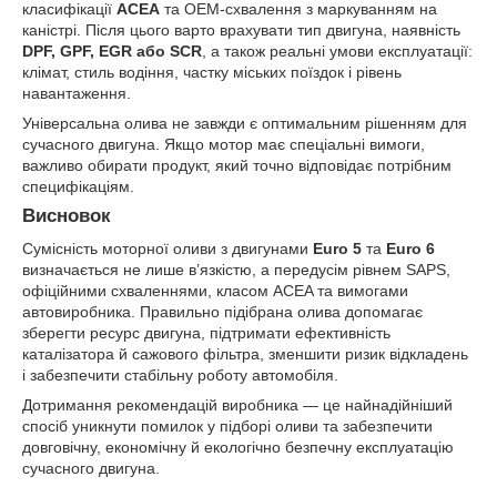
класифікації
ACEA
та OEM-схвалення з маркуванням на
каністрі. Після цього варто врахувати тип двигуна, наявність
DPF, GPF, EGR або SCR
, а також реальні умови експлуатації:
клімат, стиль водіння, частку міських поїздок і рівень
навантаження.
Універсальна олива не завжди є оптимальним рішенням для
сучасного двигуна. Якщо мотор має спеціальні вимоги,
важливо обирати продукт, який точно відповідає потрібним
специфікаціям.
Висновок
Сумісність моторної оливи з двигунами
Euro 5
та
Euro 6
визначається не лише в’язкістю, а передусім рівнем SAPS,
офіційними схваленнями, класом ACEA та вимогами
автовиробника. Правильно підібрана олива допомагає
зберегти ресурс двигуна, підтримати ефективність
каталізатора й сажового фільтра, зменшити ризик відкладень
і забезпечити стабільну роботу автомобіля.
Дотримання рекомендацій виробника — це найнадійніший
спосіб уникнути помилок у підборі оливи та забезпечити
довговічну, економічну й екологічно безпечну експлуатацію
сучасного двигуна.