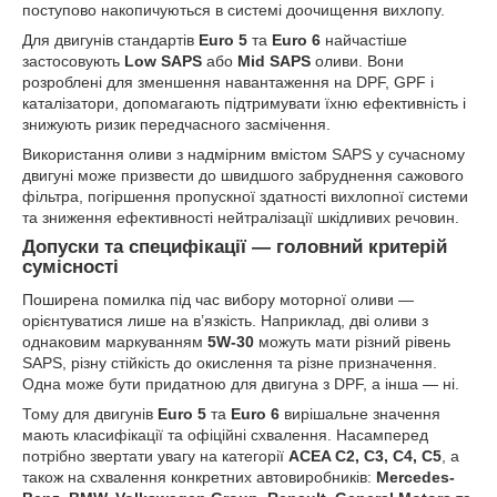
поступово накопичуються в системі доочищення вихлопу.
Для двигунів стандартів
Euro 5
та
Euro 6
найчастіше
застосовують
Low SAPS
або
Mid SAPS
оливи. Вони
розроблені для зменшення навантаження на DPF, GPF і
каталізатори, допомагають підтримувати їхню ефективність і
знижують ризик передчасного засмічення.
Використання оливи з надмірним вмістом SAPS у сучасному
двигуні може призвести до швидшого забруднення сажового
фільтра, погіршення пропускної здатності вихлопної системи
та зниження ефективності нейтралізації шкідливих речовин.
Допуски та специфікації — головний критерій
сумісності
Поширена помилка під час вибору моторної оливи —
орієнтуватися лише на в’язкість. Наприклад, дві оливи з
однаковим маркуванням
5W-30
можуть мати різний рівень
SAPS, різну стійкість до окислення та різне призначення.
Одна може бути придатною для двигуна з DPF, а інша — ні.
Тому для двигунів
Euro 5
та
Euro 6
вирішальне значення
мають класифікації та офіційні схвалення. Насамперед
потрібно звертати увагу на категорії
ACEA C2, C3, C4, C5
, а
також на схвалення конкретних автовиробників:
Mercedes-