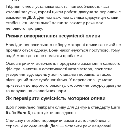
Гібридні силові установки мають інші особливості: часті
холодні запуски, короткі цикли роботи двигуна та періодичне
вимкнення ДВЗ. Для них важлива швидка циркуляція оливи,
стабільність мастильної плівки та захист у режимах
неповного прогріву.
Ризики використання несумісної оливи
Наслідки неправильного вибору моторної оливи зазвичай не
проявляються одразу. Вони накопичуються поступово, тому
водій може довго не помічати проблеми.
Основні ризики включають передчасне засмічення сажового
фільтра, зниження ефективності каталізатора, посилене
утворення відкладень у зоні клапанів і поршнів, а також
підвищений знос турбонагнітача. У перспективі це може
призвести до дорогого ремонту, скорочення ресурсу двигуна
та порушення екологічних норм.
Як перевірити сумісність моторної оливи
Щоб правильно підібрати оливу для двигуна стандарту
Euro
5
або
Euro 6
, варто діяти послідовно.
Спочатку потрібно перевірити вимоги автовиробника в
сервісній документації. Далі — зіставити рекомендовані