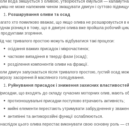
оли вода змішується з оливою, утворюється емульсія — каламутна 
уміш не може належним чином змащувати двигун і суттєво підвищує
Розшарування оливи та осад
агато хто помилково вважає, що якщо олива не розшаровується в кан
днак різниця в тому, що в двигуні олива вже пройшла робочий цик
 продуктами згоряння.
ід час тривалого простою можуть відбуватися такі процеси:
осідання важких присадок і мікрочастинок;
часткове випадіння в тверді фази (осад);
розділення компонентів оливи на фракції.
оли двигун запускається після тривалого простою, густий осад м
агрозу засорення й масляного голодування.
Руйнування присадок і зниження захисних властивосте
рисадки, що входять до складу сучасних моторних олив, мають обм
протизношувальні присадки поступово втрачають активність;
мийні елементи перестають утримувати забруднення у зважено
антипінні та антикорозійні функції ослаблюються.
наслідок цього олива перестає виконувати свою основну роль — с