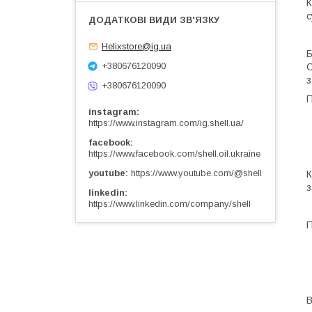
К
с
Helixstore@ig.ua
Б
+380676120090
О
з
+380676120090
П
instagram
https://www.instagram.com/ig.shell.ua/
facebook
https://www.facebook.com/shell.oil.ukraine
youtube
https://www.youtube.com/@shell
К
з
linkedin
https://www.linkedin.com/company/shell
П
В