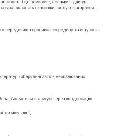
стивості. І це неминуче, оскільки в двигуні
тура, вологість і залишки продуктів згорання,
го середовища проникає всередину та вступає в
мператур і зберіганні авто в неопалюваних
Вона з'являється в двигуні через конденсацію
ї до мінусової;