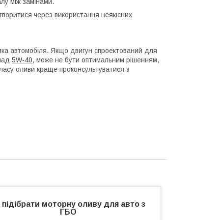
алу між замінами.
утворитися через використання неякісних
ика автомобіля. Якщо двигун спроектований для
клад
5W-40
, може не бути оптимальним рішенням,
класу оливи краще проконсультуватися з
 підібрати моторну оливу для авто з
ГБО