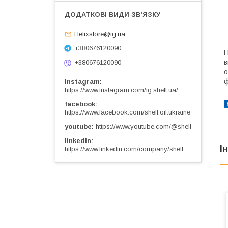
Helixstore@ig.ua
+380676120090
П
в
+380676120090
о
ф
instagram
https://www.instagram.com/ig.shell.ua/
facebook
https://www.facebook.com/shell.oil.ukraine
youtube
https://www.youtube.com/@shell
linkedin
І
https://www.linkedin.com/company/shell