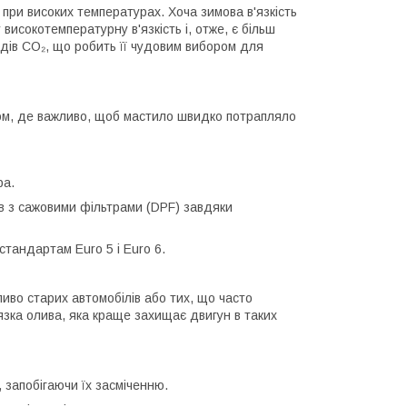
і при високих температурах. Хоча зимова в'язкість
исокотемпературну в'язкість і, отже, є більш
дів CO₂, що робить її чудовим вибором для
том, де важливо, щоб мастило швидко потрапляло
ра.
в з сажовими фільтрами (DPF) завдяки
тандартам Euro 5 і Euro 6.
иво старих автомобілів або тих, що часто
зка олива, яка краще захищає двигун в таких
запобігаючи їх засміченню.