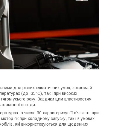
мальними для різних кліматичних умов, зокрема й
пературах (до -35°C), так і при високих
тягом усього року. Завдяки цим властивостям
ах змінної погоди.
ературах, а число 30 характеризує її в’язкість при
отор як при холодному запуску, так і в умовах
омобілів, які використовуються для щоденних