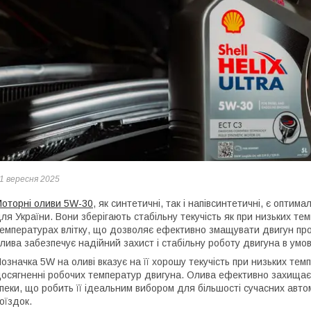
1 вересня 2025
оторні оливи 5W-30
, як синтетичні, так і напівсинтетичні, є опти
ля України. Вони зберігають стабільну текучість як при низьких тем
емпературах влітку, що дозволяє ефективно змащувати двигун про
лива забезпечує надійний захист і стабільну роботу двигуна в умов
означка 5W на оливі вказує на її хорошу текучість при низьких темп
осягненні робочих температур двигуна. Олива ефективно захищає м
пеки, що робить її ідеальним вибором для більшості сучасних авт
оїздок.