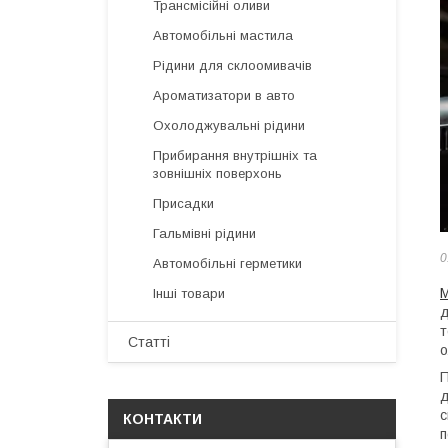
Трансмісійні оливи
Автомобільні мастила
Рідини для склоомивачів
Ароматизатори в авто
Охолоджувальні рідини
Прибирання внутрішніх та
зовнішніх поверхонь
Присадки
Гальмівні рідини
0
Автомобільні герметики
М
Інші товари
д
т
Статті
о
П
д
с
КОНТАКТИ
п