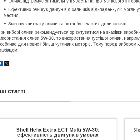
Олива підтримує оптимальну в'язкість на протязі всього інтерв
Ефективно очищує двигун від залишків відкладень, які могли 
мастил.
Зменшує витрату оливи та потребу в частих доливаннях.
ри виборі оливи рекомендується орієнтуватися на вказівки виробн
икористання оливи
5W-30
, то використання густішої оливи, напри
собливо для нових і більш чутливих моторів. Тому перед вибором 
ахівцем.
нші статті
Shell Helix Extra ECT Multi 5W-30:
Як
ефективність двигуна в умовах
щоденних навантажень