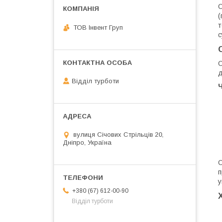
О
(
т
ТОВ Інвент Груп
с
О
д
Відділ турботи
вулиця Січових Стрільців 20,
Дніпро, Україна
О
п
у
+380 (67) 612-00-90
Відділ турботи