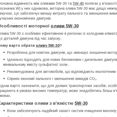
сновна відмінність між оливами 5W-30 та
5W-40
полягає у в'язкост
позначка W) у них однакова, моторна олива 5W-30 має дещо нижчу в
екучою. Це забезпечує меншу витрату пального та зменшення вики
учасних економічних двигунів.
Особливості моторної
оливи 5W-30
лива 5W-30 є особливо ефективною в регіонах із холодним кліма
о деталей двигуна під час запуску.
Чому варто обрати
оливу 5W-30
?
Розроблена для новітніх двигунів, що зменшує зношення мото
Ідеально підходить для нових бензинових і дизельних двигуні
мінімальному вмісту сульфатної золи.
Рекомендована для автомобілів, що відповідають екологічним с
Сприяє економії пального і зменшенню викидів CO₂.
днак варто зазначити, що для деяких транспортних засобів, особл
рацюють в умовах високих температур, може знадобитись більш в'я
мовах.
Характеристики оливи з в'язкістю
5W-30
Вони забезпечують надійний захист систем очищення вихлопу, 