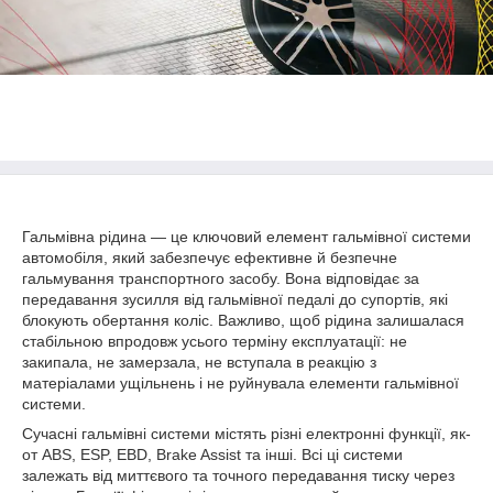
Гальмівна рідина — це ключовий елемент гальмівної системи
автомобіля, який забезпечує ефективне й безпечне
гальмування транспортного засобу. Вона відповідає за
передавання зусилля від гальмівної педалі до супортів, які
блокують обертання коліс. Важливо, щоб рідина залишалася
стабільною впродовж усього терміну експлуатації: не
закипала, не замерзала, не вступала в реакцію з
матеріалами ущільнень і не руйнувала елементи гальмівної
системи.
Сучасні гальмівні системи містять різні електронні функції, як-
от ABS, ESP, EBD, Brake Assist та інші. Всі ці системи
залежать від миттєвого та точного передавання тиску через