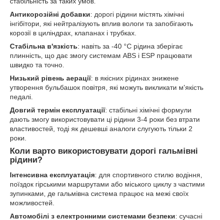
стабільність за таких умов.
Антикорозійні добавки
: дорогі рідини містять хімічні
інгібітори, які нейтралізують вплив вологи та запобігають
корозії в циліндрах, клапанах і трубках.
Стабільна в'язкість
: навіть за -40 °C рідина зберігає
плинність, що дає змогу системам ABS і ESP працювати
швидко та точно.
Низький рівень аерації
: в якісних рідинах знижене
утворення бульбашок повітря, які можуть викликати м'якість
педалі.
Довгий термін експлуатації
: стабільні хімічні формули
дають змогу використовувати ці рідини 3-4 роки без втрати
властивостей, тоді як дешевші аналоги слугують тільки 2
роки.
Коли варто використовувати дорогі гальмівні
рідини?
Інтенсивна експлуатація
: для спортивного стилю водіння,
поїздок гірськими маршрутами або міського циклу з частими
зупинками, де гальмівна система працює на межі своїх
можливостей.
Автомобілі з електронними системами безпеки
: сучасні