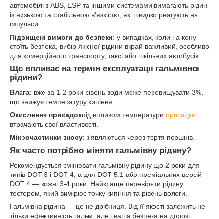
автомобілі з ABS, ESP та іншими системами вимагають рідин
із низькою та стабільною в'язкістю, які швидко реагують на
імпульси.
Підвищені вимоги до безпеки
: у випадках, коли на кону
стоїть безпека, вибір якісної рідини вкрай важливий, особливо
для комерційного транспорту, таксі або шкільних автобусів.
Що впливає на термін експлуатації гальмівної
рідини?
Влага
: вже за 1-2 роки рівень води може перевищувати 3%,
що знижує температуру кипіння.
Окислення присадок
під впливом температури
присадки
втрачають свої властивості.
Мікрочастинки зносу
: з'являються через тертя поршнів.
Як часто потрібно міняти гальмівну рідину?
Рекомендується змінювати гальмівну рідину що 2 роки для
типів DOT 3 і DOT 4, а для DOT 5.1 або преміальних версій
DOT 4 — кожні 3-4 роки. Найкраще перевіряти рідину
тестером, який вимірює точку кипіння та рівень вологи.
Гальмівна рідина — це не дрібниця. Від її якості залежить не
тільки ефективність гальм, але і ваша безпека на дорозі.