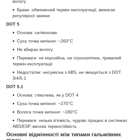
вологу
Браки: обмежений термін експлуатації, вимагає
регулярної заміни
DOT 5
Основа: силіконова
Суха точка кипіння: ~260°C
Не вбирає вологу
Переваги: не корозійна, не гігроскопічна, тривалий
термін експлуатації
Недостатки: несумісна з ABS, не змішується з DOT
3/4/5.1
DOT 5.1
Основа: гліколева, як у DOT 4
Суха точка кипіння: ~270°C
Волога точка кипіння: ~180°C
Переваги: низька в'язкість, чудово працює в системах
ABS/ESP, висока термостійкість
Основні відмінності між типами гальмівних