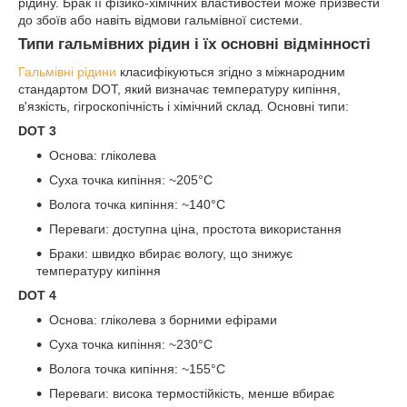
рідину. Брак її фізико-хімічних властивостей може призвести
до збоїв або навіть відмови гальмівної системи.
Типи гальмівних рідин і їх основні відмінності
Гальмівні рідини
класифікуються згідно з міжнародним
стандартом DOT, який визначає температуру кипіння,
в'язкість, гігроскопічність і хімічний склад. Основні типи:
DOT 3
Основа: гліколева
Суха точка кипіння: ~205°C
Волога точка кипіння: ~140°C
Переваги: доступна ціна, простота використання
Браки: швидко вбирає вологу, що знижує
температуру кипіння
DOT 4
Основа: гліколева з борними ефірами
Суха точка кипіння: ~230°C
Волога точка кипіння: ~155°C
Переваги: висока термостійкість, менше вбирає