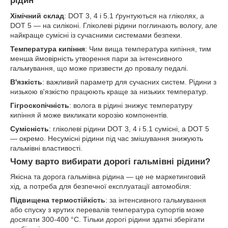
рідин
Хімічний склад
: DOT 3, 4 і 5.1 ґрунтуються на гліколях, а
DOT 5 — на силіконі. Гліколеві рідини поглинають вологу, але
найкраще сумісні із сучасними системами безпеки.
Температура кипіння
: Чим вища температура кипіння, тим
менша ймовірність утворення пари за інтенсивного
гальмування, що може призвести до провалу педалі.
В'язкість
: важливий параметр для сучасних систем. Рідини з
низькою в'язкістю працюють краще за низьких температур.
Гігроскопічність
: волога в рідині знижує температуру
кипіння й може викликати корозію компонентів.
Сумісність
: гліколеві рідини DOT 3, 4 і 5.1 сумісні, а DOT 5
— окремо. Несумісні рідини під час змішування знижують
гальмівні властивості.
Чому варто вибирати дорогі гальмівні рідини?
Якісна та дорога гальмівна рідина — це не маркетинговий
хід, а потреба для безпечної експлуатації автомобіля:
Підвищена термостійкість
: за інтенсивного гальмування
або спуску з крутих перевалів температура супортів може
досягати 300-400 °C. Тільки дорогі рідини здатні зберігати